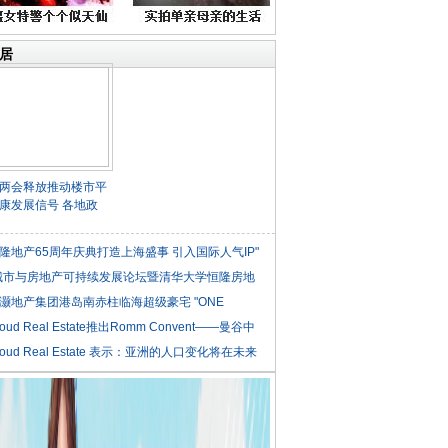
居
两会释放推动楼市平
康发展信号 各地政
隆地产65周年庆典打造上海盛事 引入国际人气IP"
城市与房地产可持续发展论坛暨清华大学恒隆房地
灏地产集团港岛南赤柱临海超级豪宅 "ONE
NLE
roud Real Estate推出Romm Convent——曼谷中
roud Real Estate 表示：亚洲的人口变化将在未来