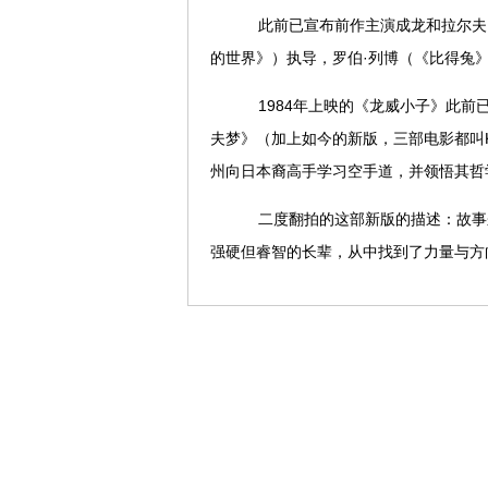
此前已宣布前作主演成龙和拉尔夫·
的世界》）执导，罗伯·列博（《比得兔》
1984年上映的《龙威小子》此前已
夫梦》（加上如今的新版，三部电影都叫Kar
州向日本裔高手学习空手道，并领悟其哲学
二度翻拍的这部新版的描述：故事
强硬但睿智的长辈，从中找到了力量与方