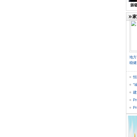
家
地方
稳健
恒
“
建
STA
P
央
P