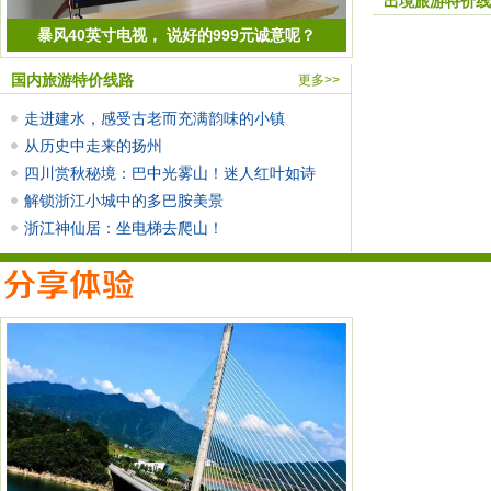
出境旅游特价线
暴风40英寸电视， 说好的999元诚意呢？
国内旅游特价线路
更多>>
走进建水，感受古老而充满韵味的小镇
从历史中走来的扬州
四川赏秋秘境：巴中光雾山！迷人红叶如诗
画，极
解锁浙江小城中的多巴胺美景
浙江神仙居：坐电梯去爬山！