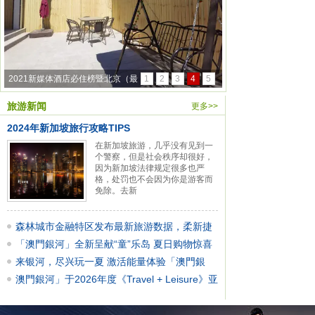
2021新媒体酒店必住榜暨北京（最
1
2
3
4
5
旅游新闻
更多>>
2024年新加坡旅行攻略TIPS
在新加坡旅游，几乎没有见到一
个警察，但是社会秩序却很好，
因为新加坡法律规定很多也严
格，处罚也不会因为你是游客而
免除。去新
森林城市金融特区发布最新旅游数据，柔新捷
运进
「澳門銀河」全新呈献“童”乐岛 夏日购物惊喜
来银河，尽兴玩一夏 激活能量体验「澳門銀
河」
澳門銀河」于2026年度《Travel + Leisure》亚
太