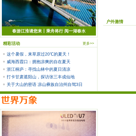
户外激情
春游江淮请您来丨乘舟将行 阅一湖春水
精彩活动
更多>>
这个暑假，来草原过20℃的夏天！
威海西霞口：拥抱凉爽的自在夏天
浙江桐庐：寻找山林中的夏日清凉
打卡甘肃遮阳山，探访张三丰成仙地
关于大山的密语 凉山彝族自治州自驾3日