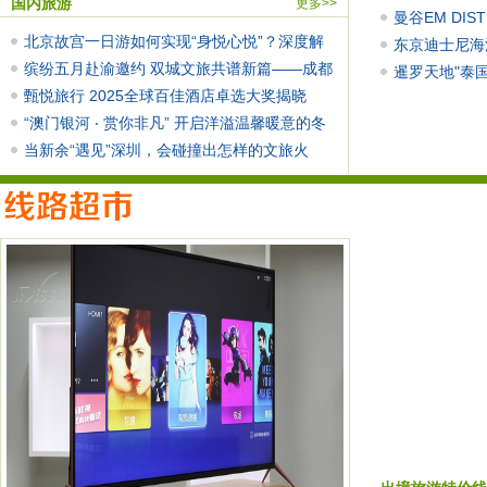
国内旅游
更多>>
节"庆典，将Ran
曼谷EM DI
北京故宫一日游如何实现“身悦心悦”？深度解
东京迪士尼海
析
缤纷五月赴渝邀约 双城文旅共谱新篇——成都
等设施详情
暹罗天地"泰
文
甄悦旅行 2025全球百佳酒店卓选大奖揭晓
水及文化活
“澳门银河 ‧ 赏你非凡” 开启洋溢温馨暖意的冬
当新余“遇见”深圳，会碰撞出怎样的文旅火
花？