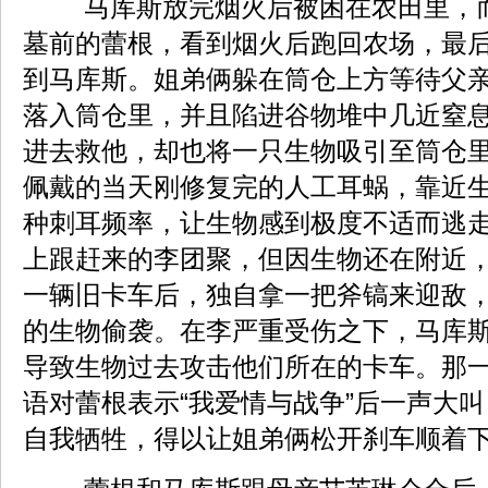
马库斯放完烟火后被困在农田里，
墓前的蕾根，看到烟火后跑回农场，最
到马库斯。姐弟俩躲在筒仓上方等待父
落入筒仓里，并且陷进谷物堆中几近窒
进去救他，却也将一只生物吸引至筒仓
佩戴的当天刚修复完的人工耳蜗，靠近
种刺耳频率，让生物感到极度不适而逃
上跟赶来的李团聚，但因生物还在附近
一辆旧卡车后，独自拿一把斧镐来迎敌
的生物偷袭。在李严重受伤之下，马库斯
导致生物过去攻击他们所在的卡车。那
语对蕾根表示“我爱情与战争”后一声大
自我牺牲，得以让姐弟俩松开刹车顺着