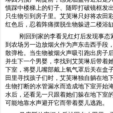
慎踩中楼梯上的钉子、随即打破镜框发
只生物引到房子里。艾芙琳只好将农田
红色后，忍着阵痛摆脱生物躲进二楼浴
刚回到家的李看见红灯后发现事态
到农场另一边放烟火作为声东击西手段
散弹枪。当生物被烟火声吸引跑出房子
并生下一个男婴，李找到艾芙琳后带着
下室，将婴儿嘴部戴上氧气罩后关在盒
田里寻找孩子们时，艾芙琳独自躺在地
生物打断的水管漏水而造成地下室开始
水后，还看见一只跟着她们躲在地下室
可能地靠水声避开它而带着婴儿逃跑。