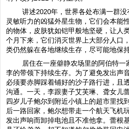
讲述2020年，世界各处布满一群没
灵敏听力的凶猛外星生物，它们会本能
的物体，皮肤犹如铠甲般地坚硬，让人
个月下来，它们消灭世界上大部分人口
类仍然躲在各地继续生存，尽可能地保
居住在一座僻静农场里的阿伯特一
李的带领下持续生存。为了避免发出声
必须要赤脚踩着铺好的沙子路行进，且
沟通。一天，李跟妻子艾芙琳、聋女儿
四岁儿子鲍尔到附近小镇上的超市里找
后一路回家，鲍尔想带走一个航天飞机
发出声响而卸掉电池且不准他拿。蕾根