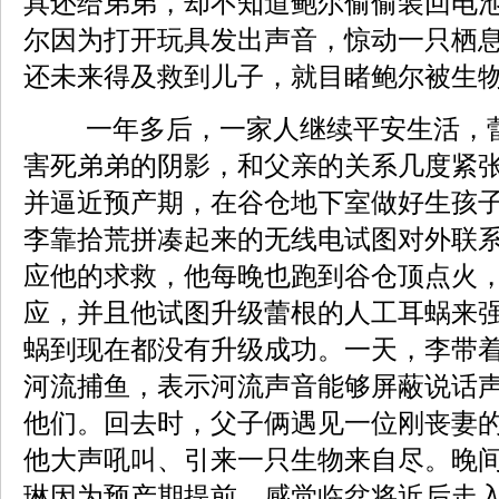
具还给弟弟，却不知道鲍尔偷偷装回电
尔因为打开玩具发出声音，惊动一只栖
还未来得及救到儿子，就目睹鲍尔被生
一年多后，一家人继续平安生活，
害死弟弟的阴影，和父亲的关系几度紧
并逼近预产期，在谷仓地下室做好生孩
李靠拾荒拼凑起来的无线电试图对外联
应他的求救，他每晚也跑到谷仓顶点火
应，并且他试图升级蕾根的人工耳蜗来
蜗到现在都没有升级成功。一天，李带
河流捕鱼，表示河流声音能够屏蔽说话
他们。回去时，父子俩遇见一位刚丧妻
他大声吼叫、引来一只生物来自尽。晚
琳因为预产期提前，感觉临盆将近后走