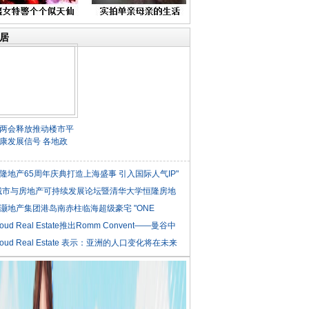
居
两会释放推动楼市平
康发展信号 各地政
隆地产65周年庆典打造上海盛事 引入国际人气IP"
城市与房地产可持续发展论坛暨清华大学恒隆房地
灏地产集团港岛南赤柱临海超级豪宅 "ONE
NLE
roud Real Estate推出Romm Convent——曼谷中
roud Real Estate 表示：亚洲的人口变化将在未来