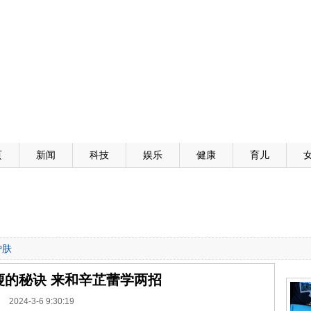
页
新闻
科技
娱乐
健康
育儿
护肤
瘦的秘诀 来和辛芷蕾学两招
2024-3-6 9:30:19