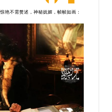
艳不需赘述，神秘妩媚，帧帧如画：