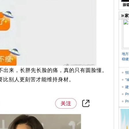
家
地方
稳健
出来，长胖先长脸的痛，真的只有圆脸懂。
恒
要比别人更刻苦才能维持身材。
“
建
STA
P
央
P