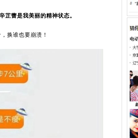
辛芷蕾是我美丽的精神状态。
，换谁也要崩溃！