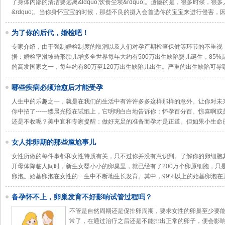
了身体内部的清洁要远离&ldquo;饮食尘埃&rdquo;。遗憾的是，很多时候，很多
&rdquo;。当你身怀宝宝的时候，那些不良的摄入会首选你的宝宝来进行侵害，
为了你的后代，婚检吧！
专家介绍，由于强制婚检制度的取消以及人们对孕产期检查保健等环节的不重
据：婚检率滑坡畸形胎儿增多全世界每年大约有500万出生缺陷婴儿诞生，85
的高发国家之一，每年约有80万至120万出生缺陷儿出生。严重的出生缺陷可导
哪些疾病必须治愈后才能受孕
人生中的乐趣之一，就是在我们的生活中有许许多多这样那样的意外。让你对未
你中招了---一缕晨光照在试纸上，它明明白白地告诉你：怀孕百分百。惊喜啊
还是不收呢？美中宜和专家提醒：做好充足的准备而孕才是正道。但如果小生命
女人排卵期的那些尴尬事儿
女性所做的每件事都和女性特质有关，只不过你并没有意识到。了解你的卵细胞
开母体降临人间时，新生女婴小小的卵巢里，就已经有了200万个卵原细胞，只
卵泡。始基卵泡在女性的一生中不断地生长发育。其中，99%以上的始基卵泡在
备孕怀不上，卵巢发育不好影响试管过程吗？
不管是自然周期还是促排卵周期，要求女性的卵巢至少要
常了，在通过治疗之后还是不能排出正常的卵子，便会影