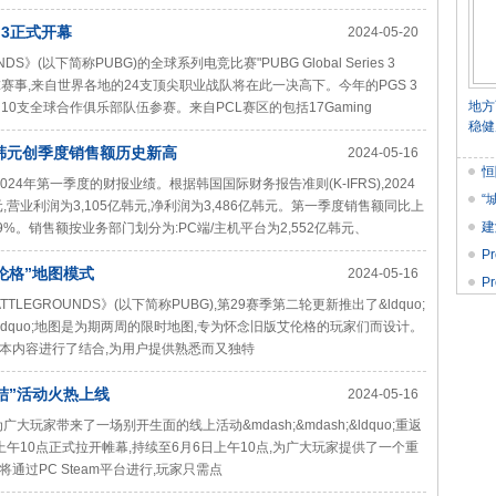
 3正式开幕
2024-05-20
DS》(以下简称PUBG)的全球系列电竞比赛"PUBG Global Series 3
首个全球赛事,来自世界各地的24支顶尖职业战队将在此一决高下。今年的PGS 3
地方
0支全球合作俱乐部队伍参赛。来自PCL赛区的包括17Gaming
稳健
9亿韩元创季度销售额历史新高
2024-05-16
恒
布了2024年第一季度的财报业绩。根据韩国国际财务报告准则(K-IFRS),2024
“
元,营业利润为3,105亿韩元,净利润为3,486亿韩元。第一季度销售额同比上
建
9%。销售额按业务部门划分为:PC端/主机平台为2,552亿韩元、
STA
P
艾伦格”地图模式
2024-05-16
央
P
TTLEGROUNDS》(以下简称PUBG),第29赛季第二轮更新推出了&ldquo;
伦格&rdquo;地图是为期两周的限时地图,专为怀念旧版艾伦格的玩家们而设计。
本内容进行了结合,为用户提供熟悉而又独特
结”活动火热上线
2024-05-16
大玩家带来了一场别开生面的线上活动&mdash;&mdash;&ldquo;重返
6日上午10点正式拉开帷幕,持续至6月6日上午10点,为广大玩家提供了一个重
过PC Steam平台进行,玩家只需点