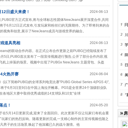
 the Smoking Gun》(以下简称《Smoking Gun》)参
6月12日盛大来袭！
2024-06-13
,PUBG官方正式宣布,将与全球标志性团体NewJeans展开深度合作,共同
将于6月12日正式发布,引发玩家和粉丝们的无限期待。为了即将到来的合
的视角和创意,展示了NewJeans成员与游戏世界的融合。
属游戏道具亮相
2024-06-13
wJeans的联动合作内容。在正式公布合作更新之前PUBG已经陆续发布了
容。6月5日,PUBG首次发布了一段宣传视频进行预告,公开了部分合作内容;视
飞机上掉落的场景。视频中出现了PUBGx NewJeans 主题背包、头盔
 4火热开赛
2024-06-04
(以下简称PUBG)的全球系列电竞比赛"PUBG Global Series 4(PGS 4)",
S4将于6月3日至9日在中国上海拉开帷幕。PGS是全世界24个顶级职业队
在各地区大赛中取得优秀成绩的14支球队和10支"全球
落点！
2024-05-20
房
于在5月14日更新完成,迎来了全面回归。此次更新不仅让玩家们有机会重
得了玩家们的热烈反响。随着更新的完成,一支精心制作的主宣传视频也随之
平凡男子的生活场景,唤起了他深藏已久的战斗激情。他