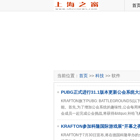
首
当前位置：
首页
>>
科技
>> 软件
​PUBG正式进行31.1版本更新公会系统
KRAFTON旗下PUBG: BATTLEGROUN
能。首先,为了增加公会系统的趣味性,公会每周将会进行&
会成员一起完成公会挑战,将获得&ldquo;补给飞
KRAFTON参加科隆国际游戏展“开幕
《InZOl》
KRAFTON于7月30日宣布,将在德国科隆举办的全