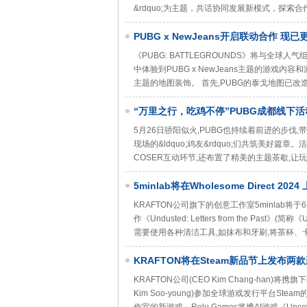
&rdquo;为主题，共话协同发展新模式，探
PUBG x NewJeans开启联动合作 现已
《PUBG: BATTLEGROUNDS》将与全球
中体验到PUBG x NewJeans主题的游戏内容和
主题的地图装饰。 首先,PUBG的泰戈地图已改造成
“万里之行，吃鸡不停”PUBG成都线下
5月26日骄阳似火,PUBG也持续着前进的步伐,带着
现场的&ldquo;鸡友&rdquo;们共筑美好
COSER互动环节,还布置了精美的主题茶歇,
5minlab将在Wholesome Direct 2
KRAFTON公司旗下的创意工作室5minlab将于6月9日
作《Undusted: Letters from the Pa
需要使用各种清洁工具,如抹布和牙刷,将茶杯
KRAFTON将在Steam新品节上发布两
KRAFTON公司(CEO Kim Chang-han)将携旗下的
Kim Soo-young)参加全球游戏发行平台Steam