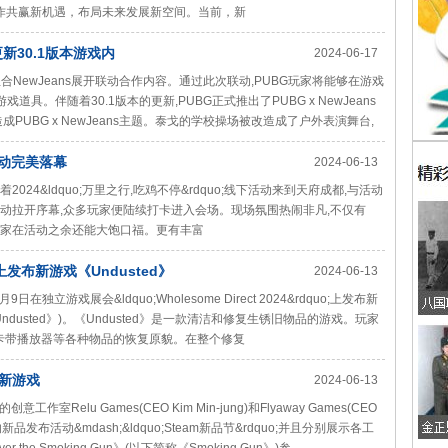
索合作共赢新机遇，布局未来发展新空间。当前，新
更新30.1版本游戏内
2024-06-17
人气组合NewJeans展开联动合作内容。通过此次联动,PUBG玩家将能够在游戏
游戏道具。伴随着30.1版本的更新,PUBG正式推出了PUBG x NewJeans
PUBG x NewJeans主题。泰戈的学校操场被改造成了户外表演舞台,
活动完美落幕
2024-06-13
2024&ldquo;万里之行,吃鸡不停&rdquo;线下活动来到天府成都,与活动
篇章。活动拉开序幕,众多玩家便陆续打卡进入会场。现场氛围热闹非凡,不仅有
让玩家在活动之余还能大饱口福。更有丰富
024 上发布新游戏《Undusted》
2024-06-13
在独立游戏展会&ldquo;Wholesome Direct 2024&rdquo;上发布新
st》(简称《Undusted》)。《Undusted》是一款清洁和修复生锈旧物品的游戏。玩家
、卡带播放器等各种物品的恢复原貌。在整个修复
款新游戏
2024-06-13
创意工作室Relu Games(CEO Kim Min-jung)和Flyaway Games(CEO
的新品发布活动&mdash;&ldquo;Steam新品节&rdquo;并且分别展示各工