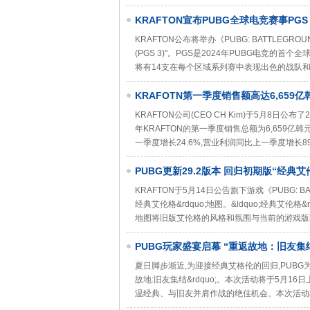
​KRAFTON宣布PUBG全球电竞赛事PGS
KRAFTON公布将举办《PUBG: BATTLEGROUN
(PGS 3)"。PGS是2024年PUBG电竞的
将有14支在每个区域系列赛中表现出色的战队和1
KRAFOTN第一季度销售额高达6,65
KRAFTON公司(CEO CH Kim)于5月8日公
年KRAFTON的第一季度销售总额为6,659亿韩
一季度增长24.6%,营业利润同比上一季度增长8
PUBG更新29.2版本 回归初期版“经典
KRAFTON于5月14日公告旗下游戏《PUBG: BA
经典艾伦格&rdquo;地图。&ldquo;经典艾
地图将旧版艾伦格的风格和氛围与当前的游戏版
PUBG玩家盛宴启幕 “重返故地：旧友集
夏日脚步渐近,为迎接经典艾格伦的回归,PUBG为广
故地:旧友集结&rdquo;。本次活动将于5月1
温经典、与旧友并肩作战的绝佳机会。本次活动将通