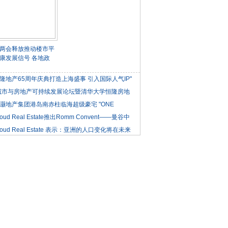
两会释放推动楼市平
康发展信号 各地政
隆地产65周年庆典打造上海盛事 引入国际人气IP"
城市与房地产可持续发展论坛暨清华大学恒隆房地
灏地产集团港岛南赤柱临海超级豪宅 "ONE
NLE
roud Real Estate推出Romm Convent——曼谷中
roud Real Estate 表示：亚洲的人口变化将在未来