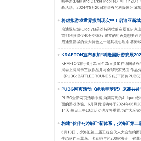
暗手游(Dark and Darker Mobile)
验活动。2024年8月20日将举办的科隆国际游戏展前
将虚拟游戏世界搬到现实中！启迪亚新城
启迪亚新城(Qiddiya)是沙特阿拉伯在图瓦
首都利雅得仅40分钟车程,建立的初衷是想要通
启迪亚新城的最大特色之一是其核心理念:将游
KRAFTON宣布参加“科隆国际游戏展2
KRAFTON将于8月21日至25日参加在德国举办的全球游
展会上将展示三款作品并与全球玩家见面,作品分别是《越来
《PUBG: BATTLEGROUNDS (以下简
PUBG网页活动《绝地寻梦记》来袭共赴
PUBG全新网页活动来袭,为期两周的&ldquo;绝
面的游戏体验。6月网页活动将于2024年06月20日
14天;每日上午10点活动进度将重置,为广大玩家
构建“伙伴+少海汇”新体系，少海汇第二
6月13日，少海汇第二届工程合伙人大会如约
生态伙伴三翼鸟、卡泰驰与约200家央企、省属企