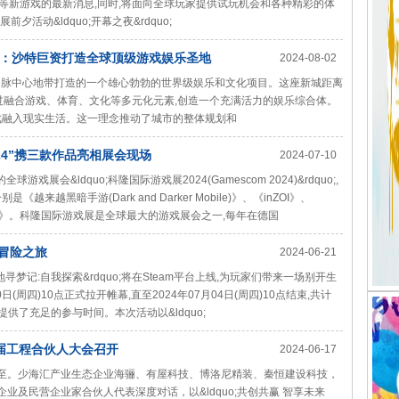
》和《InZOl》等新游戏的最新消息,同时,将面向全球玩家提供试玩机会和各种精彩的体
夕活动&ldquo;开幕之夜&rdquo;
：沙特巨资打造全球顶级游戏娱乐圣地
2024-08-02
伊克山脉中心地带打造的一个雄心勃勃的世界级娱乐和文化项目。这座新城距离
过融合游戏、体育、文化等多元化元素,创造一个充满活力的娱乐综合体。
戏融入现实生活。这一理念推动了城市的整体规划和
024”携三款作品亮相展会现场
2024-07-10
戏展会&ldquo;科隆国际游戏展2024(Gamescom 2024)&rdquo;,
越黑暗手游(Dark and Darker Mobile)》、《inZOI》、
称PUBG)》。科隆国际游戏展是全球最大的游戏展会之一,每年在德国
冒险之旅
2024-06-21
地寻梦记:自我探索&rdquo;将在Steam平台上线,为玩家们带来一场别开生
(周四)10点正式拉开帷幕,直至2024年07月04日(周四)10点结束,共计
提供了充足的参与时间。本次活动以&ldquo;
届工程合伙人大会召开
2024-06-17
而至。少海汇产业生态企业海骊、有屋科技、博洛尼精装、秦恒建设科技，
业及民营企业家合伙人代表深度对话，以&ldquo;共创共赢 智享未来