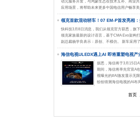
动元服务开发，与鸿蒙生态在技术互补、商业共
应用场景，将帮助未来更多中国电信用户畅享美好
领克首款混动轿车！07 EM-P首发亮相：
快科技3月8日消息，我们从领克官方获悉，旗下
领克家族最新的设计语言，基于CMA Evo架构
副总裁杨学良表示：原创、不模仿。 新车采用了源自
海信电视ULEDX遇上AI 即将重塑电视产
据悉，海信将于3月15日
期间，海信将率先官宣AI
视曝光的#AI激发显示无
纷纷猜测海信电视的AI布
首页