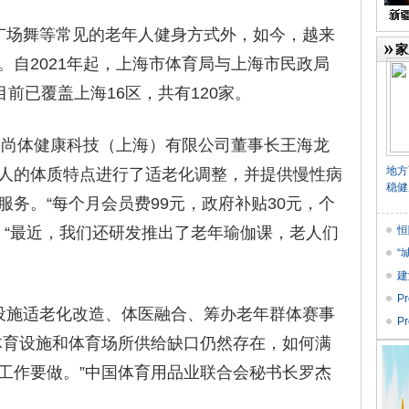
场舞等常见的老年人健身方式外，如今，越来
家
。自2021年起，上海市体育局与上海市民政局
目前已覆盖上海16区，共有120家。
尚体健康科技（上海）有限公司董事长王海龙
地方
人的体质特点进行了适老化调整，并提供慢性病
稳健
务。“每个月会员费99元，政府补贴30元，个
，“最近，我们还研发推出了老年瑜伽课，老人们
恒
“
建
STA
P
施适老化改造、体医融合、筹办老年群体赛事
央
P
体育设施和体育场所供给缺口仍然存在，如何满
工作要做。”中国体育用品业联合会秘书长罗杰