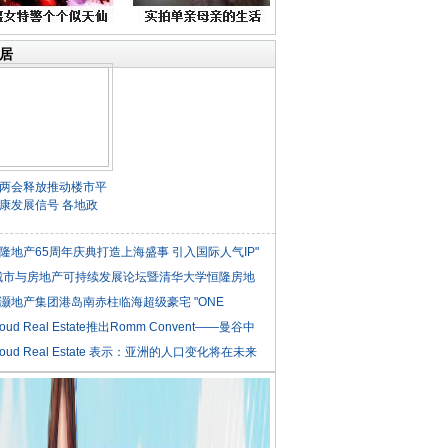
居
两会释放推动楼市平
康发展信号 各地政
隆地产65周年庆典打造上海盛事 引入国际人气IP"
城市与房地产可持续发展论坛暨清华大学恒隆房地
灏地产集团港岛南赤柱临海超级豪宅 "ONE
NLE
roud Real Estate推出Romm Convent——曼谷中
roud Real Estate 表示：亚洲的人口变化将在未来