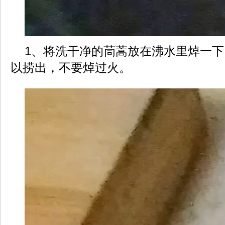
1、将洗干净的茼蒿放在沸水里焯一
以捞出，不要焯过火。