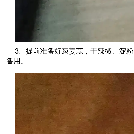
3、提前准备好葱姜蒜，干辣椒、淀
备用。