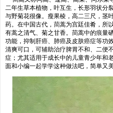
二年生草本植物，叶互生，长形羽状分
与野菊花很像。瘦果棱，高二三尺，茎
药。在中国古代，茼蒿为宫廷佳肴，所
有蒿之清气、菊之甘香。茼蒿中的痕量
功能，抑制肝癌、肺癌及皮肤癌症等功
清爽可口，可辅助治疗脾胃不和、二便
症；尤其适用于成长中的儿童青少年和
面和小编一起学学这种做法吧，简单又